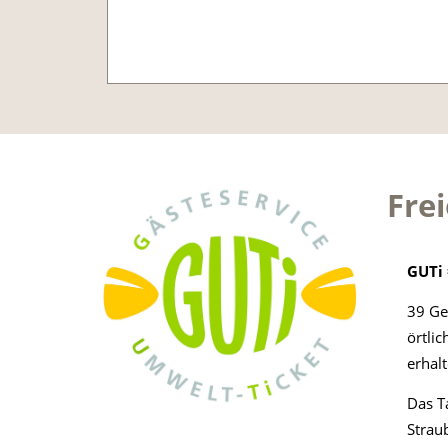
Frei
GUTi 
39 Ge
örtli
erhal
Das T
Strau