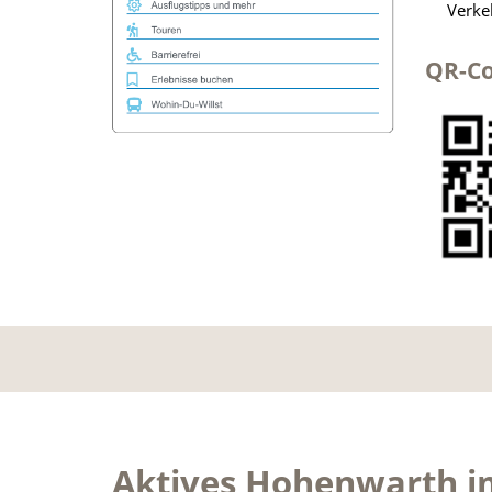
Verkeh
QR-Co
Aktives Hohenwarth i