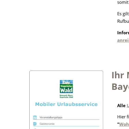
somit
Es gi
Rufbus
Infor
anrei
Ihr
Bay
Alle
Hier 
"
Wohi